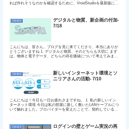
れば作れそうなのかを確認するために、VroidStudioを最新版に更
新してみま...
デジタルと物質、新企画の付加-
活動報告
7/18
こんにちは、皆さん。ブログを見に来てくださり、本当にありが
とうございますね 1. デジタルと物質、そのどちらも大切に まず
は、物体と電子データ、どちらの存在価値について考えてみまし
た。一見、片方を選んでしまいそうで...
新しいインターネット環境とソ
活動報告
ニリアさんの活動- 7/10
こんにちは！今日も一日お疲れさまですね。 1. 私の新しいイン
ターネット環境 今日は私の部屋に新しく敷いたLANケーブルにつ
いて触れました。プロバイダーを変えたことで、契約している回
線速度が200Mbpsから1Gb...
ログインの壁とゲーム実況の再
活動報告